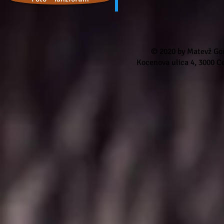
© 2020 by Matevž Gor
Kocenova ulica 4, 3000 Ce