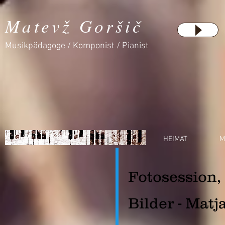
Matevž Goršič
Musikpädagoge / Komponist / Pianist
HEIMAT
M
Fotosession,
Bilder - Mat