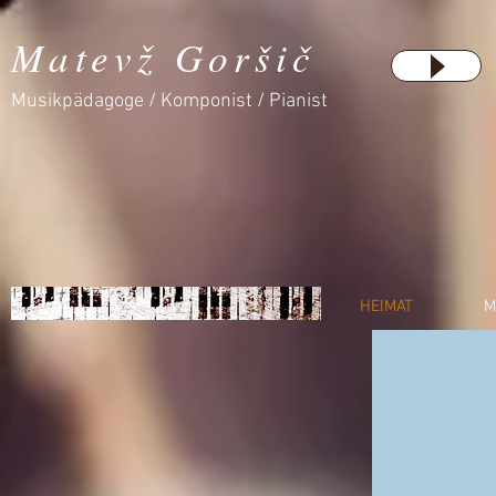
Matevž Goršič
Musikpädagoge / Komponist / Pianist
HEIMAT
M