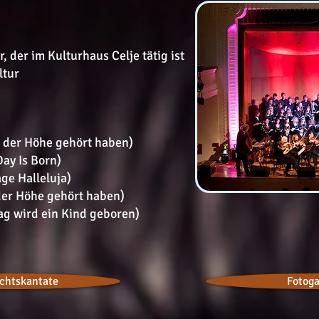
der im Kulturhaus Celje tätig ist
ltur
in der Höhe gehört haben)
Day Is Born)
ge Halleluja)
 der Höhe gehört haben)
ag wird ein Kind geboren)
chtskantate
Fotoga