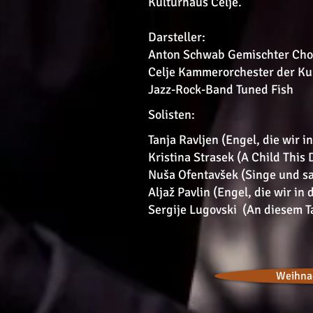
Kulturhaus Celje.
Darsteller:
Anton Schwab Gemischter Chor, 
Celje Kammerorchester der Ku
Jazz-Rock-Band Tuned Fish
Solisten:
Tanja Ravljen (Engel, die wir 
Kristina Strasek (A Child This 
Nuša Ofentavšek (Singe und sa
Aljaž Pavlin (Engel, die wir in
Sergije Lugovski (An diesem T
Weihna