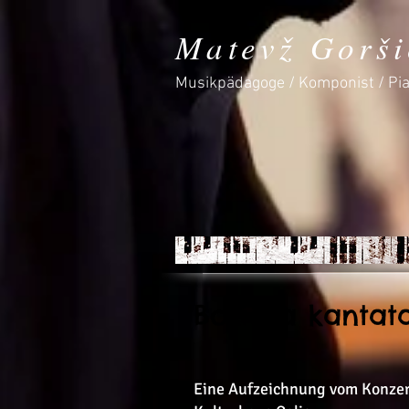
Matevž Gorši
Musikpädagoge / Komponist / Pia
Božična kantat
Eine Aufzeichnung vom Konzer