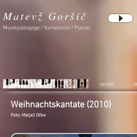
Matevž Goršič
Musikpädagoge / Komponist / Pianist
HEIMAT
M
Weihnachtskantate
(2010)
Foto: Matjaž Očko