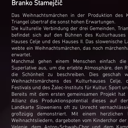
Branko Stamejčič
Das Weihnachtsmärchen in der Produktion des K
Triangel übertraf die sonst hohen Erwartungen.
Die kulturelle Verbindung der drei Gemeinden, Tria
befindet sich auf den Bühnen des Kulturhauses 
Hauses Celje und des Hauses II. Das slowenische L
webte ein Weihnachtsmärchen, das noch märchenha
erwartet.
Manchmal gehen einem Menschen einfach die
Superlative aus, um die erlebte Atmosphäre, den 
die Schönheit zu beschreiben. Dies geschah 
Weihnachtsmärchens des Kulturhauses Celje, d
Festivals und des Žalec-Instituts für Kultur, Sport u
Bereits mit dem ersten gemeinsamen Projekt hat d
Allianz das Produktionspotential dieses auf der
Landkarte Sloweniens oft zu Unrecht vernachlässi
großzügig demonstriert. Mit einem herzlichen 
Weihnachtsliedern, dargeboten vom Kinderchor der
Velenje, dem Anton-Schwab-Chor und dem Kam