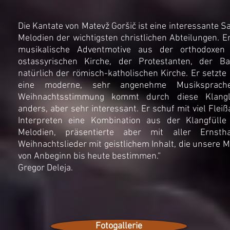
Die Kantate von Matevž Goršič ist eine interessante
Melodien der wichtigsten christlichen Abteilungen. 
musikalische Adventmotive aus der orthodoxen 
ostassyrischen Kirche, der Protestanten, der B
natürlich der römisch-katholischen Kirche. Er setzte 
eine moderne, sehr angenehme Musiksprac
Weihnachtsstimmung kommt durch diese Klangl
anders, aber sehr interessant. Er schuf mit viel Fleißa
Interpreten eine Kombination aus der Klangfülle
Melodien, präsentierte aber mit aller Ernsthaf
Weihnachtslieder mit geistlichem Inhalt, die unsere M
von Anbeginn bis heute bestimmen.“
Gregor Deleja.
Fotogallerie