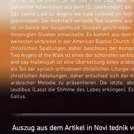
Kirche, zu berühren. So ist das erste Lied Veni, 
bekannter Adventstext aus dem 12. Jahrhundert, der 
Das zweite Lied ist Angels we have listened on high
geschrieben. Der mehrfach vertonte Text stammt aus d
ist im Geiste der Gospelmusik (Gospel) geschrieben. 
Vereinigten Staaten entwickelte. Es kommt aus dem tr
weitesten verbreitet in der American Baptist Church. 
christlichen Spaltungen, daher beschloss der Kompo
Two Angels of the Walk ist eines der schönsten serbis
and say Halleluyah ist eine Übersetzung eines arabi
als Teil der syrisch-orthodoxen christlichen Liturgie i
christlichen Abteilungen, daher entschied sich der 
arabischer Melodie zu präsentieren. Die letzte, a
laudibus (Lasst die Stimme des Lobes erklingen). Es
Gallus.
Auszug aus dem Artikel in Novi tednik 