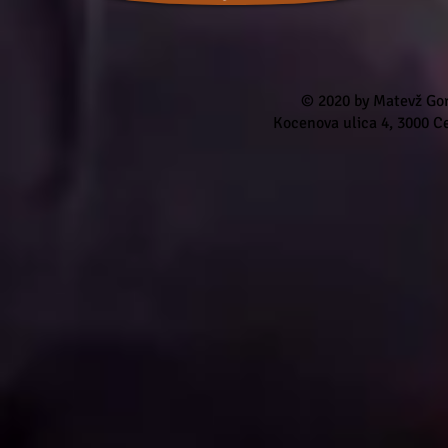
© 2020 by Matevž Gor
Kocenova ulica 4, 3000 Ce