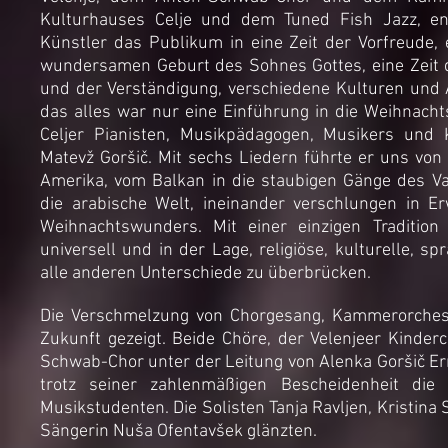
Kulturhauses Celje und dem Tuned Fish Jazz, en
Künstler das Publikum in eine Zeit der Vorfreude, 
wundersamen Geburt des Sohnes Gottes, eine Zeit 
und der Verständigung, verschiedene Kulturen und 
das alles war nur eine Einführung in die Weihnach
Celjer Pianisten, Musikpädagogen, Musikers und
Matevž Goršič. Mit sechs Liedern führte er uns vo
Amerika, vom Balkan in die staubigen Gänge des Va
die arabische Welt, ineinander verschlungen in E
Weihnachtswunders. Mit einer einzigen Tradition
universell und in der Lage, religiöse, kulturelle, sp
alle anderen Unterschiede zu überbrücken.
Die Verschmelzung von Chorgesang, Kammerorchest
Zukunft gezeigt. Beide Chöre, der Velenjeer Kinde
Schwab-Chor unter der Leitung von Alenka Goršič Er
trotz seiner zahlenmäßigen Bescheidenheit die
Musikstudenten. Die Solisten Tanja Ravljen, Kristina 
Sängerin Nuša Ofentavšek glänzten.