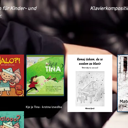
für Kinder- und
Klavierkompositi
:
Kje je Tina - krstna izvedba