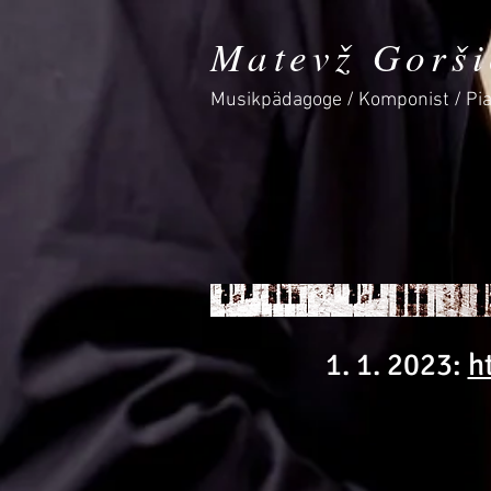
Matevž Gorši
Musikpädagoge / Komponist / Pia
1. 1. 2023:
h