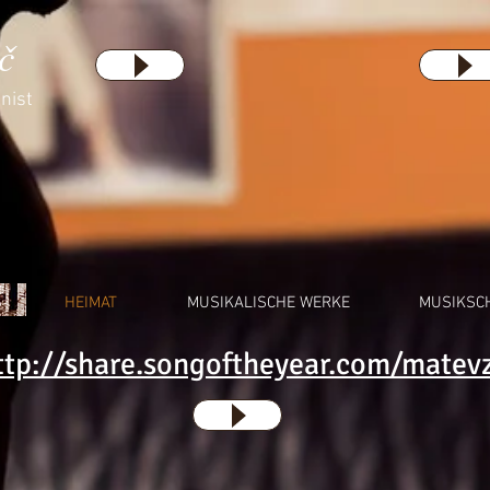
č
nist
HEIMAT
MUSIKALISCHE WERKE
MUSIKSC
ttp://share.songoftheyear.com/matevz