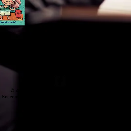
© 2020 by Matevž Goršič. Alle Rechte vorbehalten.
Kocenova ulica 4, 3000 Celje, E-Mail:
matgor@matgor.com